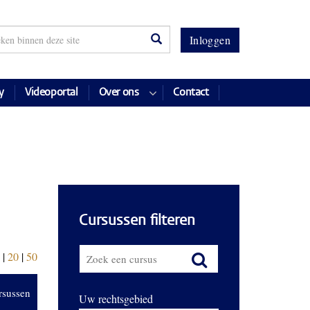
Inloggen
y
Videoportal
Over ons
Contact
Cursussen filteren
|
20
|
50
rsussen
Uw rechtsgebied