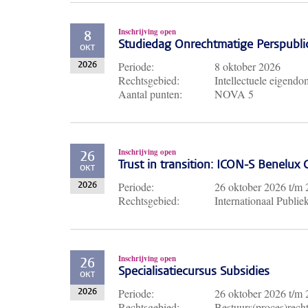
Inschrijving open
8
Studiedag Onrechtmatige Perspubli
OKT
Periode:
8 oktober 2026
2026
Rechtsgebied:
Intellectuele eigendo
Aantal punten:
NOVA 5
Inschrijving open
26
Trust in transition: ICON-S Benelux
OKT
Periode:
26 oktober 2026
t/m
2026
Rechtsgebied:
Internationaal Publie
Inschrijving open
26
Specialisatiecursus Subsidies
OKT
Periode:
26 oktober 2026
t/m
2026
Rechtsgebied:
Bestuurs(proces)recht