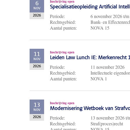
Inschrijving open
6
Specialisatieopleiding Artificial Inte
NOV
Periode:
6 november 2026
t/
2026
Rechtsgebied:
Bank- en Effectenrech
Aantal punten:
NOVA 15
Inschrijving open
11
Leiden Law Lunch IE: Merkenrecht
NOV
Periode:
11 november 2026
2026
Rechtsgebied:
Intellectuele eigendo
Aantal punten:
NOVA 1
Inschrijving open
13
Modernisering Wetboek van Strafvo
NOV
Periode:
13 november 2026
t
2026
Rechtsgebied:
Straf(proces)recht
Aantal punten:
NOVA 15