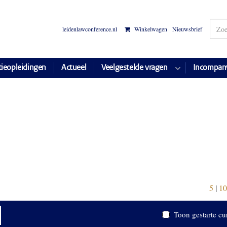
leidenlawconference.nl
Winkelwagen
Nieuwsbrief
tieopleidingen
Actueel
Veelgestelde vragen
Incompan
5
|
10
Toon gestarte cu