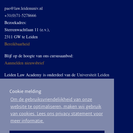
pao@law.leidenuniv.nl
+31(0)71-5278666
Bezoekadres:
Sterrenwachtlaan 11 (e.v.),
2311 GW te Leiden
Bereikbaarheid
Blijf op de hoogte van ons cursusaanbod:
Aanmelden nieuwsbrief
Leiden Law Academy is onderdeel van de
Universiteit Leiden
Cookie melding
Volg ons op LinkedIn
Om de gebruiksvriendelijkheid van onze
website te optimaliseren, maken wij gebruik
van cookies. Lees ons privacy statement voor
meer informatie.
© 2026
Privacyverklaring
Algemene voorwaarden
Sitemap