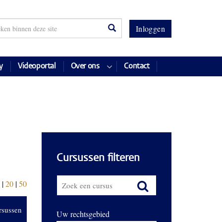
Inloggen
y
Videoportal
Over ons
Contact
Cursussen filteren
|
20
|
50
rsussen
Uw rechtsgebied