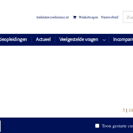
leidenlawconference.nl
Winkelwagen
Nieuwsbrief
tieopleidingen
Actueel
Veelgestelde vragen
Incompan
5
|
10
Toon gestarte cu