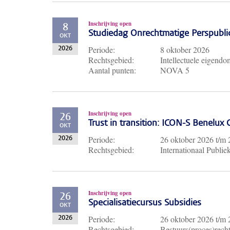
Inschrijving open
8
Studiedag Onrechtmatige Perspubli
OKT
Periode:
8 oktober 2026
2026
Rechtsgebied:
Intellectuele eigendo
Aantal punten:
NOVA 5
Inschrijving open
26
Trust in transition: ICON-S Benelux
OKT
Periode:
26 oktober 2026
t/m
2026
Rechtsgebied:
Internationaal Publie
Inschrijving open
26
Specialisatiecursus Subsidies
OKT
Periode:
26 oktober 2026
t/m
2026
Rechtsgebied:
Bestuurs(proces)recht