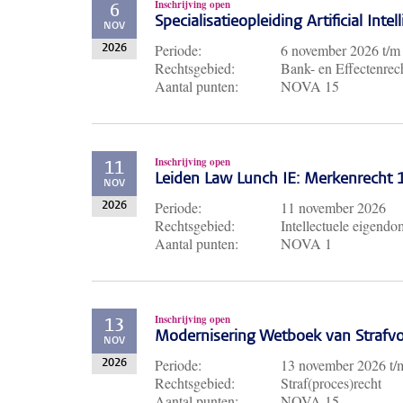
Inschrijving open
6
Specialisatieopleiding Artificial Inte
NOV
Periode:
6 november 2026
t/
2026
Rechtsgebied:
Bank- en Effectenrech
Aantal punten:
NOVA 15
Inschrijving open
11
Leiden Law Lunch IE: Merkenrecht
NOV
Periode:
11 november 2026
2026
Rechtsgebied:
Intellectuele eigendo
Aantal punten:
NOVA 1
Inschrijving open
13
Modernisering Wetboek van Strafvo
NOV
Periode:
13 november 2026
t
2026
Rechtsgebied:
Straf(proces)recht
Aantal punten:
NOVA 15