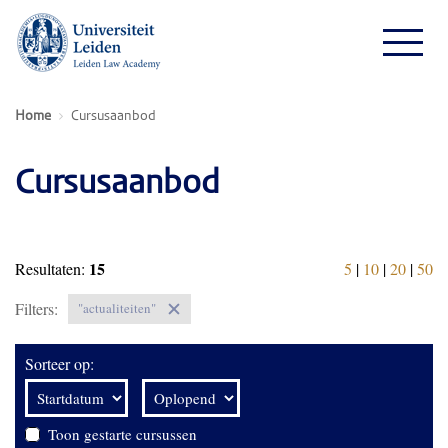
Home
Cursusaanbod
Cursusaanbod
15
Resultaten:
5
|
10
|
20
|
50
Filters:
"actualiteiten"
Sorteer op:
Toon gestarte cursussen