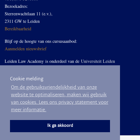
Bezoekadres:
Sterrenwachtlaan 11 (e.v.),
2311 GW te Leiden
Bereikbaarheid
Blijf op de hoogte van ons cursusaanbod:
Aanmelden nieuwsbrief
Leiden Law Academy is onderdeel van de
Universiteit Leiden
Cookie melding
Volg ons op LinkedIn
Om de gebruiksvriendelijkheid van onze
website te optimaliseren, maken wij gebruik
van cookies. Lees ons privacy statement voor
meer informatie.
© 2026
Privacyverklaring
Algemene voorwaarden
Sitemap
Ik ga akkoord
Ontwikkeld door
BEND crm