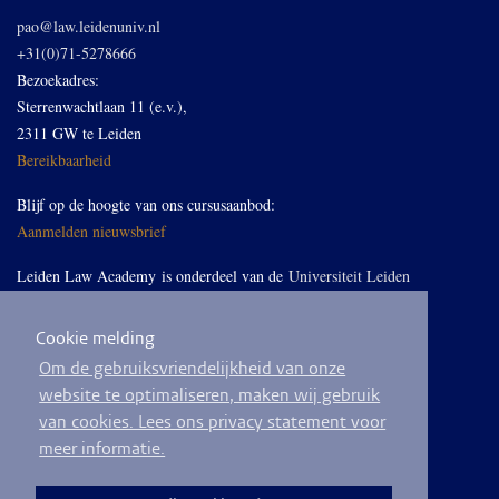
pao@law.leidenuniv.nl
+31(0)71-5278666
Bezoekadres:
Sterrenwachtlaan 11 (e.v.),
2311 GW te Leiden
Bereikbaarheid
Blijf op de hoogte van ons cursusaanbod:
Aanmelden nieuwsbrief
Leiden Law Academy is onderdeel van de
Universiteit Leiden
Cookie melding
Volg ons op LinkedIn
Om de gebruiksvriendelijkheid van onze
website te optimaliseren, maken wij gebruik
van cookies. Lees ons privacy statement voor
meer informatie.
© 2026
Privacyverklaring
Algemene voorwaarden
Sitemap