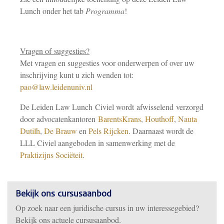
Lunch onder het tab
Programma
!
Vragen of suggesties?
Met vragen en suggesties voor onderwerpen of over uw
inschrijving kunt u zich wenden tot:
pao@law.leidenuniv.nl
De Leiden Law Lunch Civiel wordt afwisselend verzorgd
door advocatenkantoren
BarentsKrans
,
Houthoff
,
Nauta
Dutilh
,
De Brauw
en
Pels Rijcken
. Daarnaast wordt de
LLL Civiel aangeboden in samenwerking met de
Praktizijns Sociëteit
.
Bekijk ons cursusaanbod
Op zoek naar een juridische cursus in uw interessegebied?
Bekijk ons actuele cursusaanbod.