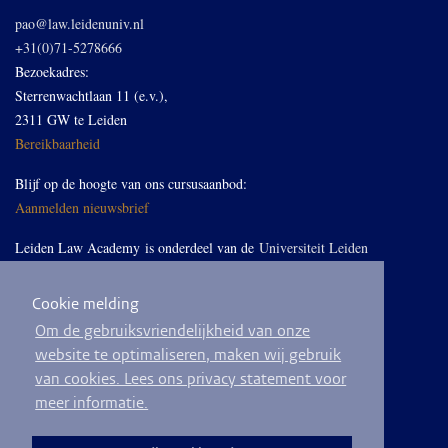
pao@law.leidenuniv.nl
+31(0)71-5278666
Bezoekadres:
Sterrenwachtlaan 11 (e.v.),
2311 GW te Leiden
Bereikbaarheid
Blijf op de hoogte van ons cursusaanbod:
Aanmelden nieuwsbrief
Leiden Law Academy is onderdeel van de
Universiteit Leiden
Cookie melding
Volg ons op LinkedIn
Om de gebruiksvriendelijkheid van onze
website te optimaliseren, maken wij gebruik
van cookies. Lees ons privacy statement voor
meer informatie.
© 2026
Privacyverklaring
Algemene voorwaarden
Sitemap