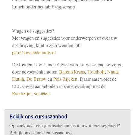
Lunch onder het tab
Programma
!
Vragen of suggesties?
Met vragen en suggesties voor onderwerpen of over uw
inschrijving kunt u zich wenden tot:
pao@law.leidenuniv.nl
De Leiden Law Lunch Civiel wordt afwisselend verzorgd
door advocatenkantoren
BarentsKrans
,
Houthoff
,
Nauta
Dutilh
,
De Brauw
en
Pels Rijcken
. Daarnaast wordt de
LLL Civiel aangeboden in samenwerking met de
Praktizijns Sociëteit
.
Bekijk ons cursusaanbod
Op zoek naar een juridische cursus in uw interessegebied?
Bekijk ons actuele cursusaanbod.