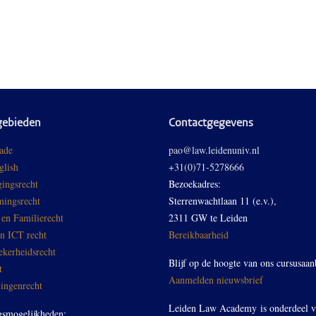
gebieden
Contactgegevens
ade
pao@law.leidenuniv.nl
glish
+31(0)71-5278666
ingsrecht
Bezoekadres:
ingsrecht
Sterrenwachtlaan 11 (e.v.),
 en Familierecht
2311 GW te Leiden
en ICT recht
Bereikbaarheid
ekerheidsrecht
Blijf op de hoogte van ons cursusaan
t
Aanmelden nieuwsbrief
ingenrecht
Leiden Law Academy is onderdeel 
gsmogelijkheden: