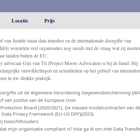
Locatie
Prijs
van Justitie staan data transfers en de internationale doorgifte van
dels worstelen veel organisaties nog steeds met de vraag wat zij moete
ar landen buiten de EU.
y advocaat Gijs van Til (Project Moore Advocaten) u bij de hand. Hij
langrijke ontwikkelingen en actualiteiten op het gebied van internatio
sen in uw drukke praktijk.
 doorgifte uit de Algemene Verordening Gegevensbescherming (AV
of van Justitie van de Europese Unie
Protection Board (2020/2021). De nieuwe modelcontracten van d
 Data Privacy Framework (EU-US DPF)(2023)
e) toezichthouders
k dat mijn organisatie compliant is? Hoe ga ik om met Data Transfe