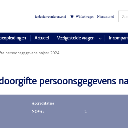
leidenlawconference.nl
Winkelwagen
Nieuwsbrief
tieopleidingen
Actueel
Veelgestelde vragen
Incompan
ifte persoonsgegevens najaar 2024
 doorgifte persoonsgegevens n
Accreditaties
NOVA:
2