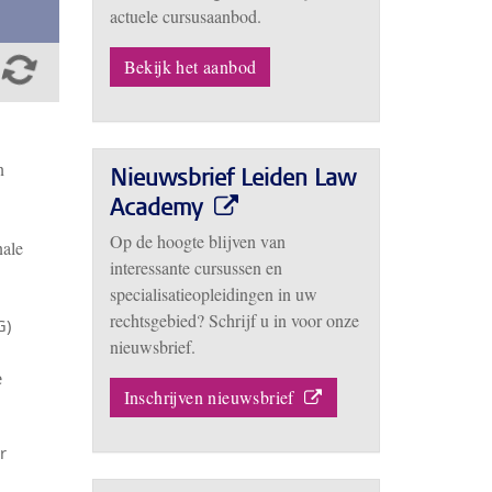
actuele cursusaanbod.
Bekijk het aanbod
n
Nieuwsbrief Leiden Law
Academy
Op de hoogte blijven van
nale
interessante cursussen en
specialisatieopleidingen in uw
rechtsgebied? Schrijf u in voor onze
G)
nieuwsbrief.
e
Inschrijven nieuwsbrief
r