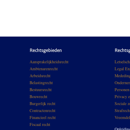
Rechtsgebieden
Rechts
Aansprakelijkheidsrecht
Letselsch
Ambtenarenrecht
Legal En
Arbeidsrecht
Mededing
Belastingrecht
Ondernem
Bestuursrecht
Personen
Bouwrecht
Privacy 
Burgerlijk recht
Sociale z
Contractenrecht
Strafrech
Financieel recht
Vreemdel
Fiscaal recht
Opleidin