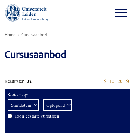
Home
Cursusaanbod
Cursusaanbod
32
Resultaten:
5
|
10
|
20
|
50
Sorteer op:
Toon gestarte cursussen