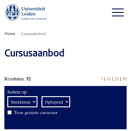
Home
Cursusaanbod
Cursusaanbod
32
Resultaten:
5
|
10
|
20
|
50
Sorteer op:
Toon gestarte cursussen