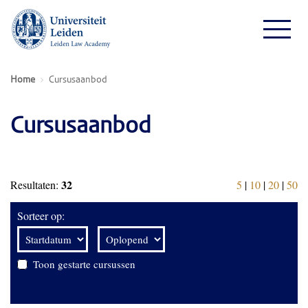
Home
Cursusaanbod
Cursusaanbod
32
Resultaten:
5
|
10
|
20
|
50
Sorteer op:
Toon gestarte cursussen