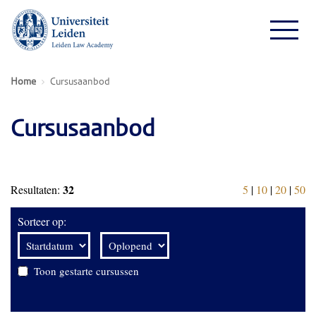
Home
Cursusaanbod
Cursusaanbod
32
Resultaten:
5
|
10
|
20
|
50
Sorteer op:
Toon gestarte cursussen