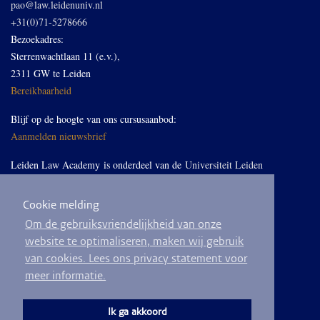
pao@law.leidenuniv.nl
+31(0)71-5278666
Bezoekadres:
Sterrenwachtlaan 11 (e.v.),
2311 GW te Leiden
Bereikbaarheid
Blijf op de hoogte van ons cursusaanbod:
Aanmelden nieuwsbrief
Leiden Law Academy is onderdeel van de
Universiteit Leiden
Cookie melding
Volg ons op LinkedIn
Om de gebruiksvriendelijkheid van onze
website te optimaliseren, maken wij gebruik
van cookies. Lees ons privacy statement voor
meer informatie.
© 2026
Privacyverklaring
Algemene voorwaarden
Sitemap
Ik ga akkoord
Ontwikkeld door
BEND crm