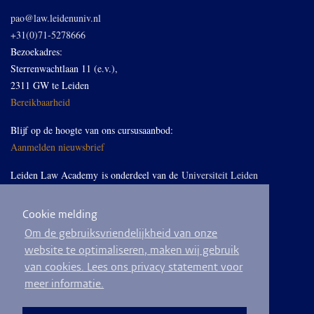
pao@law.leidenuniv.nl
+31(0)71-5278666
Bezoekadres:
Sterrenwachtlaan 11 (e.v.),
2311 GW te Leiden
Bereikbaarheid
Blijf op de hoogte van ons cursusaanbod:
Aanmelden nieuwsbrief
Leiden Law Academy is onderdeel van de
Universiteit Leiden
Cookie melding
Volg ons op LinkedIn
Om de gebruiksvriendelijkheid van onze
website te optimaliseren, maken wij gebruik
van cookies. Lees ons privacy statement voor
meer informatie.
© 2026
Privacyverklaring
Algemene voorwaarden
Sitemap