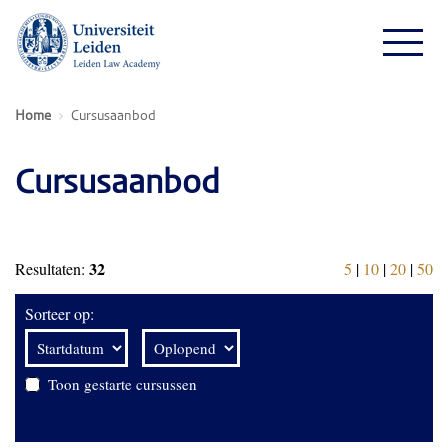
Home
Cursusaanbod
Cursusaanbod
32
Resultaten:
5
|
10
|
20
|
50
Sorteer op:
Toon gestarte cursussen