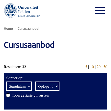
Home
Cursusaanbod
Cursusaanbod
32
Resultaten:
5
|
10
|
20
|
50
Sorteer op:
Toon gestarte cursussen