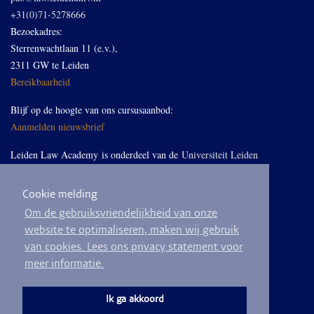
+31(0)71-5278666
Bezoekadres:
Sterrenwachtlaan 11 (e.v.),
2311 GW te Leiden
Bereikbaarheid
Blijf op de hoogte van ons cursusaanbod:
Aanmelden nieuwsbrief
Leiden Law Academy is onderdeel van de
Universiteit Leiden
Cookie melding
Volg ons op LinkedIn
Om de gebruiksvriendelijkheid van onze
website te optimaliseren, maken wij gebruik
van cookies. Lees ons privacy statement voor
meer informatie.
© 2026
Privacyverklaring
Algemene voorwaarden
Sitemap
Ik ga akkoord
Ontwikkeld door
BEND crm