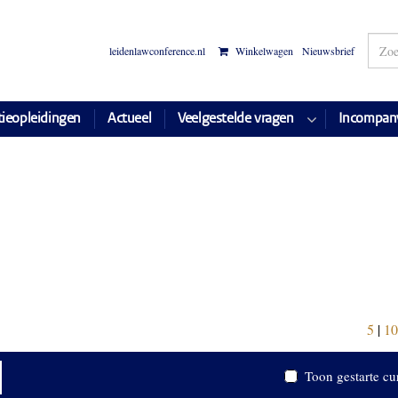
leidenlawconference.nl
Winkelwagen
Nieuwsbrief
tieopleidingen
Actueel
Veelgestelde vragen
Incompan
5
|
10
Toon gestarte cu