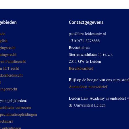
gebieden
Contactgegevens
ade
pao@law.leidenuniv.nl
glish
+31(0)71-5278666
ingsrecht
Bezoekadres:
ingsrecht
Sterrenwachtlaan 11 (e.v.),
 en Familierecht
2311 GW te Leiden
en ICT recht
Bereikbaarheid
ekerheidsrecht
Blijf op de hoogte van ons cursusaan
t
Aanmelden nieuwsbrief
ingenrecht
Leiden Law Academy is onderdeel 
gsmogelijkheden:
de
Universiteit Leiden
ridische cursussen
ecialisatieopleidingen
ebinars
e opleidingen