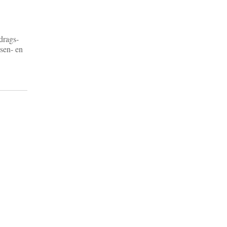
drags-
ssen- en