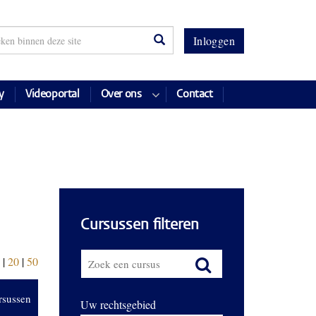
Inloggen
y
Videoportal
Over ons
Contact
Cursussen filteren
|
20
|
50
rsussen
Uw rechtsgebied