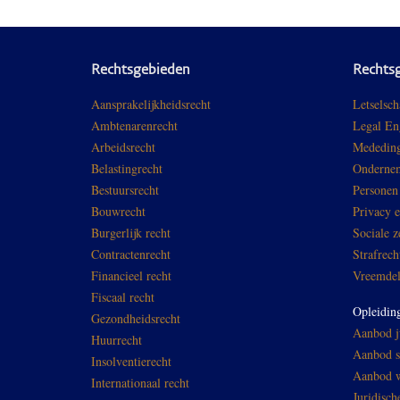
Rechtsgebieden
Rechts
Aansprakelijkheidsrecht
Letselsch
Ambtenarenrecht
Legal En
Arbeidsrecht
Mededing
Belastingrecht
Ondernem
Bestuursrecht
Personen
Bouwrecht
Privacy 
Burgerlijk recht
Sociale z
Contractenrecht
Strafrech
Financieel recht
Vreemdel
Fiscaal recht
Opleidin
Gezondheidsrecht
Aanbod ju
Huurrecht
Aanbod sp
Insolventierecht
Aanbod w
Internationaal recht
Juridisch