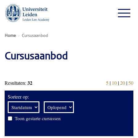
Home
Cursusaanbod
Cursusaanbod
32
Resultaten:
5
|
10
|
20
|
50
Sorteer op:
Toon gestarte cursussen