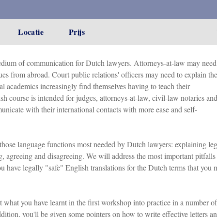
Locatie
Prijs
medium of communication for Dutch lawyers. Attorneys-at-law may need
es from abroad. Court public relations' officers may need to explain th
gal academics increasingly find themselves having to teach their
h course is intended for judges, attorneys-at-law, civil-law notaries an
nicate with their international contacts with more ease and self-
n those language functions most needed by Dutch lawyers: explaining leg
, agreeing and disagreeing. We will address the most important pitfalls
 have legally "safe" English translations for the Dutch terms that you 
 what you have learnt in the first workshop into practice in a number of
ddition, you'll be given some pointers on how to write effective letters an