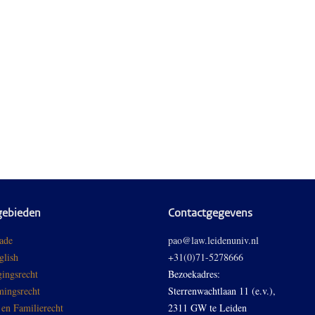
gebieden
Contactgegevens
ade
pao@law.leidenuniv.nl
glish
+31(0)71-5278666
ingsrecht
Bezoekadres:
ingsrecht
Sterrenwachtlaan 11 (e.v.),
 en Familierecht
2311 GW te Leiden