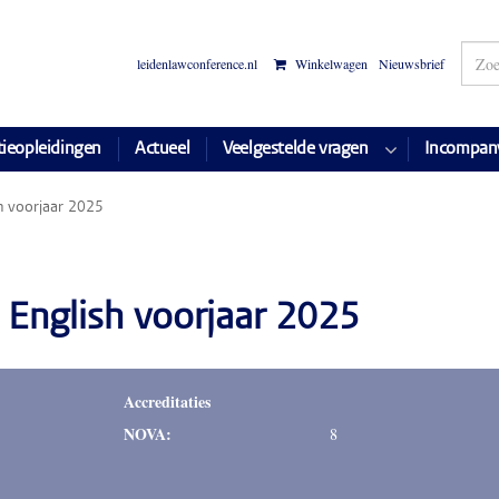
leidenlawconference.nl
Winkelwagen
Nieuwsbrief
tieopleidingen
Actueel
Veelgestelde vragen
Incompan
h voorjaar 2025
 English voorjaar 2025
Accreditaties
NOVA:
8