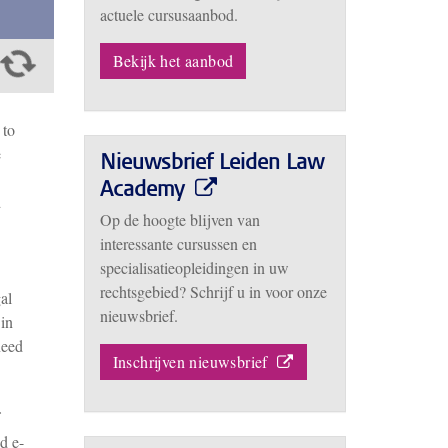
actuele cursusaanbod.
Bekijk het aanbod
 to
e
Nieuwsbrief Leiden Law
Academy
d
Op de hoogte blijven van
interessante cursussen en
specialisatieopleidingen in uw
rechtsgebied? Schrijf u in voor onze
al
nieuwsbrief.
 in
need
Inschrijven nieuwsbrief
d e-