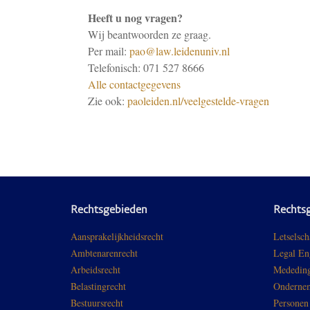
Heeft u nog vragen?
Wij beantwoorden ze graag.
Per mail:
pao@law.leidenuniv.nl
Telefonisch: 071 527 8666
Alle contactgegevens
Zie ook:
paoleiden.nl/veelgestelde-vragen
Rechtsgebieden
Rechts
Aansprakelijkheidsrecht
Letselsch
Ambtenarenrecht
Legal En
Arbeidsrecht
Mededing
Belastingrecht
Ondernem
Bestuursrecht
Personen