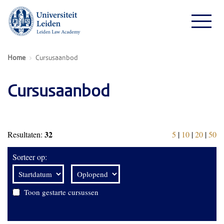
Home
Cursusaanbod
Cursusaanbod
32
Resultaten:
5
|
10
|
20
|
50
Sorteer op:
Toon gestarte cursussen