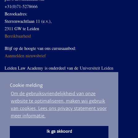
+31(0)71-5278666
Bezoekadres:
Sterrenwachtlaan 11 (e.v.),
2311 GW te Leiden
Bereikbaarheid
Blijf op de hoogte van ons cursusaanbod:
Aanmelden nieuwsbrief
Leiden Law Academy is onderdeel van de
Universiteit Leiden
Cookie melding
Volg ons op LinkedIn
Om de gebruiksvriendelijkheid van onze
website te optimaliseren, maken wij gebruik
van cookies. Lees ons privacy statement voor
meer informatie.
© 2026
Privacyverklaring
Algemene voorwaarden
Sitemap
Ik ga akkoord
Ontwikkeld door
BEND crm