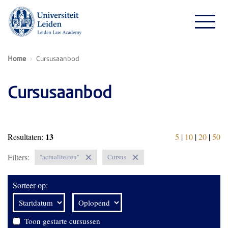
Home
Cursusaanbod
Cursusaanbod
13
Resultaten:
5
|
10
|
20
|
50
Filters:
"actualiteiten"
Cursus
Sorteer op:
Toon gestarte cursussen