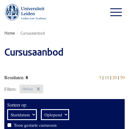
Home
Cursusaanbod
Cursusaanbod
8
Resultaten:
5
|
10
|
20
|
50
Filters:
Online
Sorteer op:
Toon gestarte cursussen