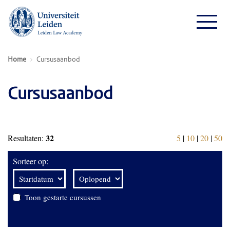
Home
Cursusaanbod
Cursusaanbod
32
Resultaten:
5
|
10
|
20
|
50
Sorteer op:
Toon gestarte cursussen