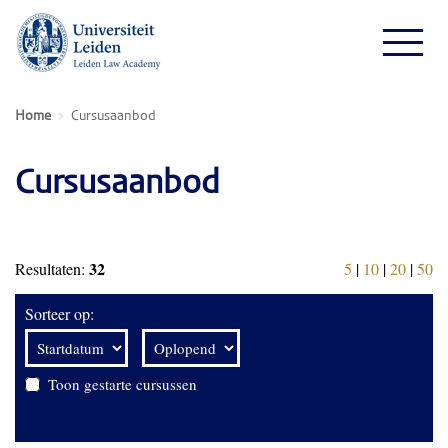
Home
Cursusaanbod
Cursusaanbod
32
Resultaten:
5
|
10
|
20
|
50
Sorteer op:
Toon gestarte cursussen