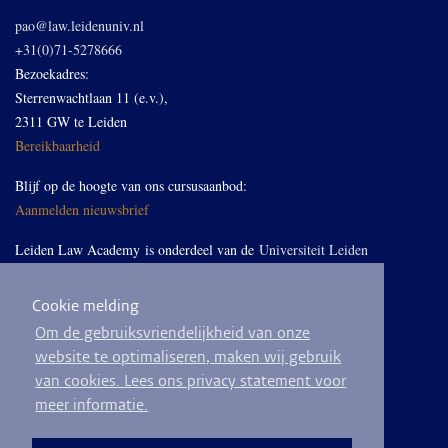
pao@law.leidenuniv.nl
+31(0)71-5278666
Bezoekadres:
Sterrenwachtlaan 11 (e.v.),
2311 GW te Leiden
Bereikbaarheid
Blijf op de hoogte van ons cursusaanbod:
Aanmelden nieuwsbrief
Leiden Law Academy is onderdeel van de
Universiteit Leiden
Cookie melding
Volg ons op LinkedIn
Om de gebruiksvriendelijkheid van onze
website te optimaliseren, maken wij gebruik
van cookies. Lees ons privacy statement voor
meer informatie.
© 2026
Privacyverklaring
Algemene voorwaarden
Sitemap