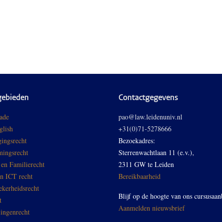
gebieden
Contactgegevens
ade
pao@law.leidenuniv.nl
glish
+31(0)71-5278666
ingsrecht
Bezoekadres:
ingsrecht
Sterrenwachtlaan 11 (e.v.),
 en Familierecht
2311 GW te Leiden
en ICT recht
Bereikbaarheid
ekerheidsrecht
Blijf op de hoogte van ons cursusaan
t
Aanmelden nieuwsbrief
ingenrecht