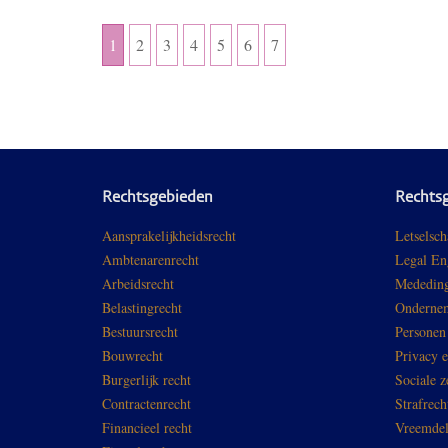
1
2
3
4
5
6
7
Rechtsgebieden
Rechts
Aansprakelijkheidsrecht
Letselsch
Ambtenarenrecht
Legal En
Arbeidsrecht
Mededing
Belastingrecht
Ondernem
Bestuursrecht
Personen
Bouwrecht
Privacy 
Burgerlijk recht
Sociale z
Contractenrecht
Strafrech
Financieel recht
Vreemdel