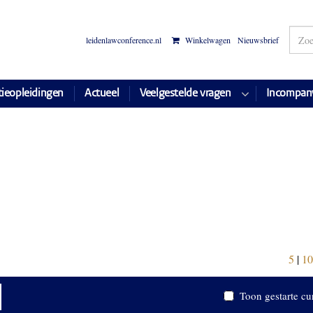
leidenlawconference.nl
Winkelwagen
Nieuwsbrief
tieopleidingen
Actueel
Veelgestelde vragen
Incompan
5
|
10
Toon gestarte cu