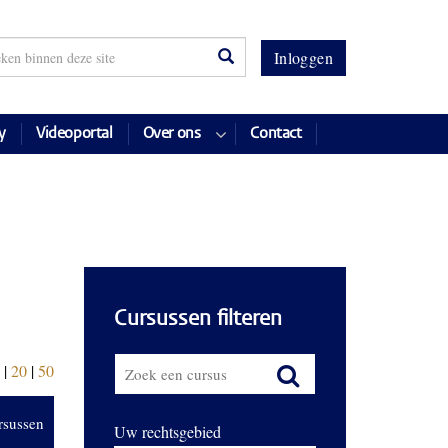
Inloggen
y
Videoportal
Over ons
Contact
Cursussen filteren
|
20
|
50
rsussen
Uw rechtsgebied