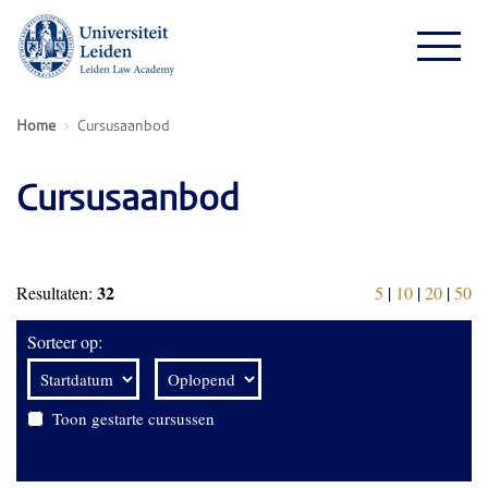
Home
Cursusaanbod
Cursusaanbod
32
Resultaten:
5
|
10
|
20
|
50
Sorteer op:
Toon gestarte cursussen