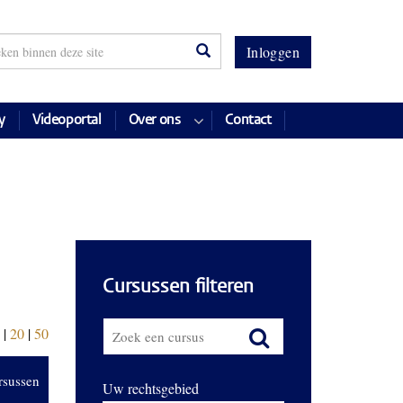
Inloggen
y
Videoportal
Over ons
Contact
Cursussen filteren
|
20
|
50
rsussen
Uw rechtsgebied