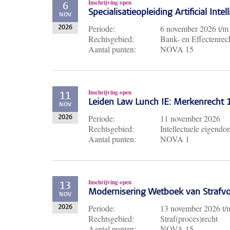
Inschrijving open
6
Specialisatieopleiding Artificial Inte
NOV
Periode:
6 november 2026
t/
2026
Rechtsgebied:
Bank- en Effectenrech
Aantal punten:
NOVA 15
Inschrijving open
11
Leiden Law Lunch IE: Merkenrecht
NOV
Periode:
11 november 2026
2026
Rechtsgebied:
Intellectuele eigendo
Aantal punten:
NOVA 1
Inschrijving open
13
Modernisering Wetboek van Strafvo
NOV
Periode:
13 november 2026
t
2026
Rechtsgebied:
Straf(proces)recht
Aantal punten:
NOVA 15