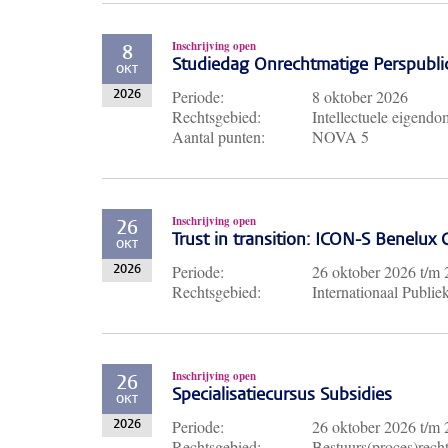
Inschrijving open
8
Studiedag Onrechtmatige Perspubli
OKT
Periode:
8 oktober 2026
2026
Rechtsgebied:
Intellectuele eigendo
Aantal punten:
NOVA 5
Inschrijving open
26
Trust in transition: ICON-S Benelux
OKT
Periode:
26 oktober 2026
t/m
2026
Rechtsgebied:
Internationaal Publie
Inschrijving open
26
Specialisatiecursus Subsidies
OKT
Periode:
26 oktober 2026
t/m
2026
Rechtsgebied:
Bestuurs(proces)recht