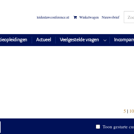
leidenlawconference.nl
Winkelwagen
Nieuwsbrief
tieopleidingen
Actueel
Veelgestelde vragen
Incompan
5
|
10
Toon gestarte cu