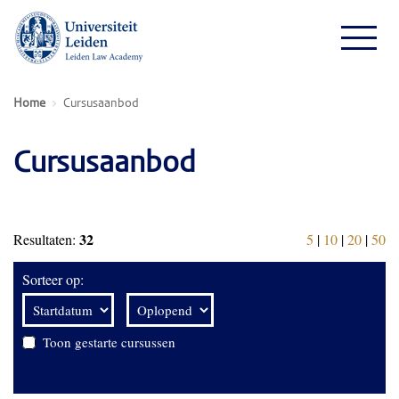
Home
Cursusaanbod
Cursusaanbod
32
Resultaten:
5
|
10
|
20
|
50
Sorteer op:
Toon gestarte cursussen