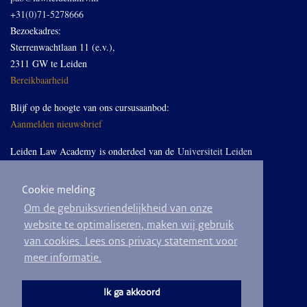
+31(0)71-5278666
Bezoekadres:
Sterrenwachtlaan 11 (e.v.),
2311 GW te Leiden
Bereikbaarheid
Blijf op de hoogte van ons cursusaanbod:
Aanmelden nieuwsbrief
Leiden Law Academy is onderdeel van de
Universiteit Leiden
Cookie melding
Volg ons op LinkedIn
Om de gebruiksvriendelijkheid van onze
website te optimaliseren, maken wij gebruik
van cookies. Lees ons privacy statement voor
meer informatie.
© 2026
Privacyverklaring
Algemene voorwaarden
Sitemap
Ik ga akkoord
Ontwikkeld door
BEND crm