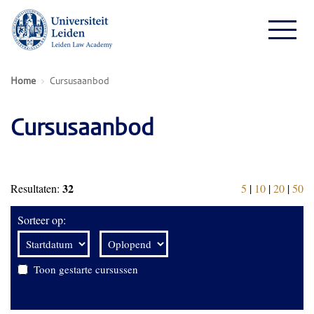
Home
Cursusaanbod
Cursusaanbod
32
Resultaten:
5
|
10
|
20
|
50
Sorteer op:
Toon gestarte cursussen