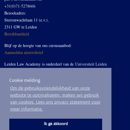
+31(0)71-5278666
Bezoekadres:
Sterrenwachtlaan 11 (e.v.),
2311 GW te Leiden
Bereikbaarheid
Blijf op de hoogte van ons cursusaanbod:
Aanmelden nieuwsbrief
Leiden Law Academy is onderdeel van de
Universiteit Leiden
Cookie melding
Volg ons op LinkedIn
Om de gebruiksvriendelijkheid van onze
website te optimaliseren, maken wij gebruik
van cookies. Lees ons privacy statement voor
meer informatie.
© 2026
Privacyverklaring
Algemene voorwaarden
Sitemap
Ik ga akkoord
Ontwikkeld door
BEND crm