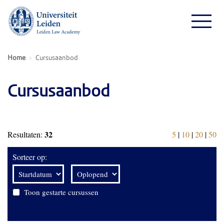
Home
Cursusaanbod
Cursusaanbod
32
Resultaten:
5
|
10
|
20
|
50
Sorteer op:
Toon gestarte cursussen