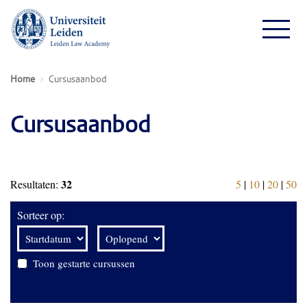
Home
Cursusaanbod
Cursusaanbod
32
Resultaten:
5
|
10
|
20
|
50
Sorteer op:
Toon gestarte cursussen