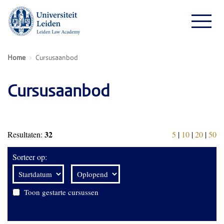
Home
Cursusaanbod
Cursusaanbod
32
Resultaten:
5
|
10
|
20
|
50
Sorteer op:
Toon gestarte cursussen