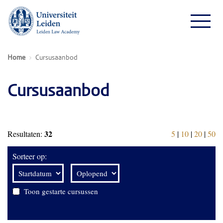
Home
Cursusaanbod
Cursusaanbod
32
Resultaten:
5
|
10
|
20
|
50
Sorteer op:
Toon gestarte cursussen