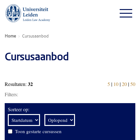
Home
Cursusaanbod
Cursusaanbod
32
Resultaten:
5
|
10
|
20
|
50
Filters:
Sorteer op:
Toon gestarte cursussen