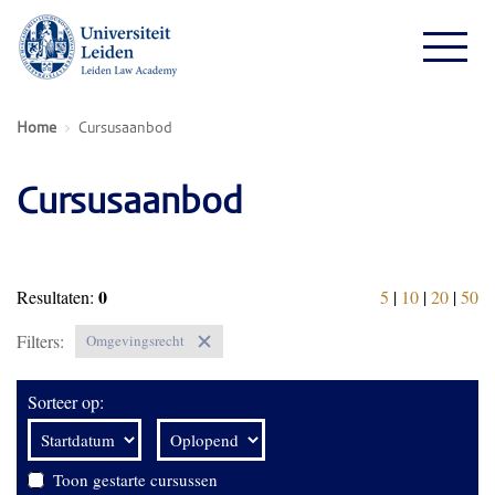
Home
Cursusaanbod
Cursusaanbod
0
Resultaten:
5
|
10
|
20
|
50
Filters:
Omgevingsrecht
Sorteer op:
Toon gestarte cursussen