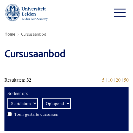
Home
Cursusaanbod
Cursusaanbod
32
Resultaten:
5
|
10
|
20
|
50
Sorteer op:
Toon gestarte cursussen