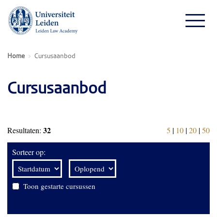
Home
Cursusaanbod
Cursusaanbod
32
Resultaten:
5
|
10
|
20
|
50
Sorteer op:
Toon gestarte cursussen