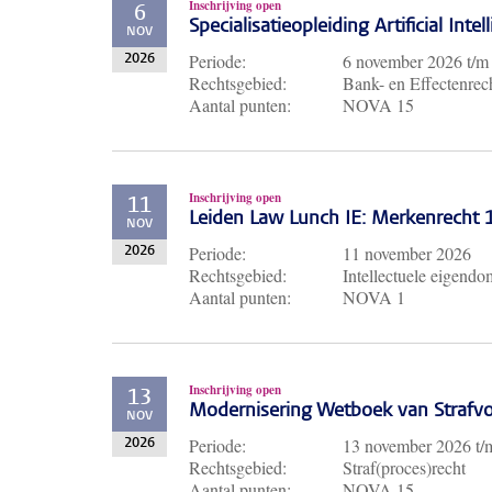
Inschrijving open
6
Specialisatieopleiding Artificial Inte
NOV
Periode:
6 november 2026
t/
2026
Rechtsgebied:
Bank- en Effectenrech
Aantal punten:
NOVA 15
Inschrijving open
11
Leiden Law Lunch IE: Merkenrecht
NOV
Periode:
11 november 2026
2026
Rechtsgebied:
Intellectuele eigendo
Aantal punten:
NOVA 1
Inschrijving open
13
Modernisering Wetboek van Strafvo
NOV
Periode:
13 november 2026
t
2026
Rechtsgebied:
Straf(proces)recht
Aantal punten:
NOVA 15