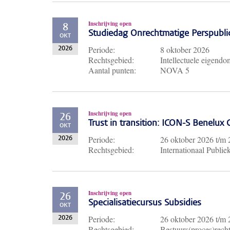
Inschrijving open
8
Studiedag Onrechtmatige Perspubli
OKT
Periode:
8 oktober 2026
2026
Rechtsgebied:
Intellectuele eigendo
Aantal punten:
NOVA 5
Inschrijving open
26
Trust in transition: ICON-S Benelux
OKT
Periode:
26 oktober 2026
t/m
2026
Rechtsgebied:
Internationaal Publie
Inschrijving open
26
Specialisatiecursus Subsidies
OKT
Periode:
26 oktober 2026
t/m
2026
Rechtsgebied:
Bestuurs(proces)recht