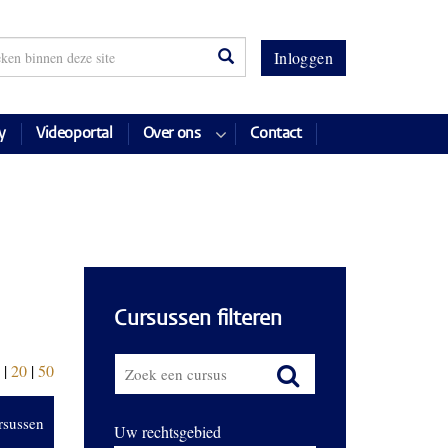
Inloggen
y
Videoportal
Over ons
Contact
Cursussen filteren
|
20
|
50
rsussen
Uw rechtsgebied