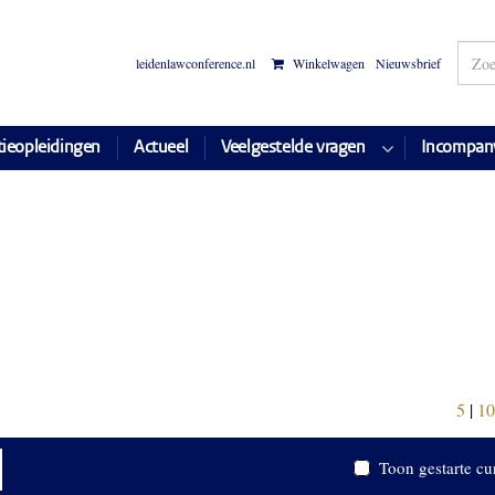
leidenlawconference.nl
Winkelwagen
Nieuwsbrief
tieopleidingen
Actueel
Veelgestelde vragen
Incompan
5
|
10
Toon gestarte cu