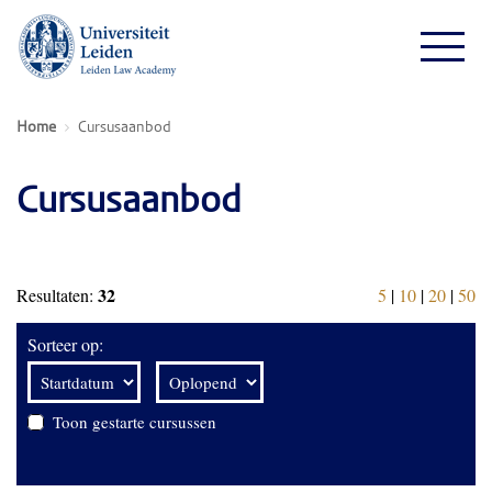
Home
Cursusaanbod
Cursusaanbod
32
Resultaten:
5
|
10
|
20
|
50
Sorteer op:
Toon gestarte cursussen