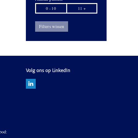
0 - 10
11 +
Filters wissen
Volg ons op LinkedIn
bod: