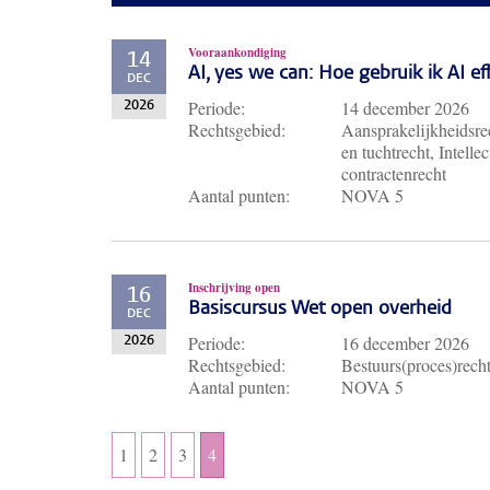
Vooraankondiging
14
AI, yes we can: Hoe gebruik ik AI e
DEC
Periode:
14 december 2026
2026
Rechtsgebied:
Aansprakelijkheidsrec
en tuchtrecht, Intell
contractenrecht
Aantal punten:
NOVA 5
Inschrijving open
16
Basiscursus Wet open overheid
DEC
Periode:
16 december 2026
2026
Rechtsgebied:
Bestuurs(proces)rech
Aantal punten:
NOVA 5
1
2
3
4