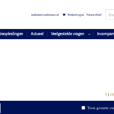
leidenlawconference.nl
Winkelwagen
Nieuwsbrief
tieopleidingen
Actueel
Veelgestelde vragen
Incompan
5
|
10
Toon gestarte cu