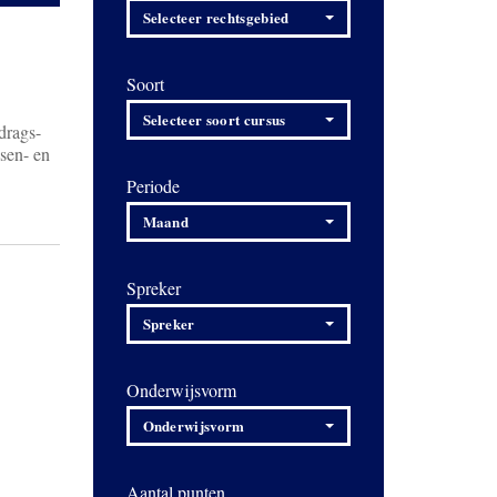
Selecteer rechtsgebied
Soort
Selecteer soort cursus
drags-
ssen- en
Periode
Maand
Spreker
Spreker
Onderwijsvorm
Onderwijsvorm
Aantal punten