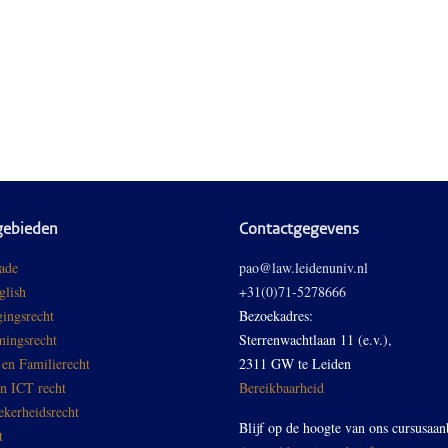
gebieden
Contactgegevens
ade
pao@law.leidenuniv.nl
glish
+31(0)71-5278666
ingsrecht
Bezoekadres:
ingsrecht
Sterrenwachtlaan 11 (e.v.),
 en Familierecht
2311 GW te Leiden
en ICT recht
Bereikbaarheid
ekerheidsrecht
Blijf op de hoogte van ons cursusaan
t