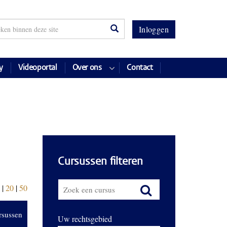
Inloggen
y
Videoportal
Over ons
Contact
Cursussen filteren
|
20
|
50
rsussen
Uw rechtsgebied