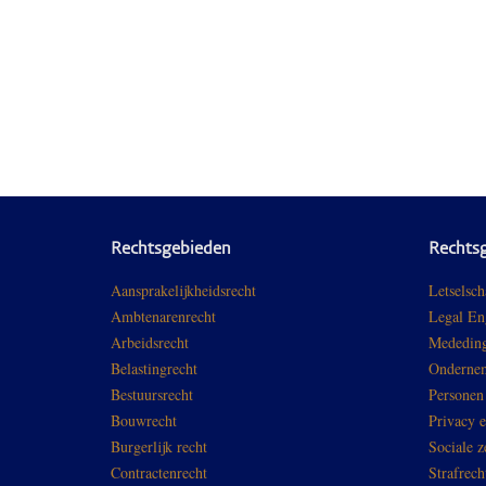
Rechtsgebieden
Rechts
Aansprakelijkheidsrecht
Letselsch
Ambtenarenrecht
Legal En
Arbeidsrecht
Mededing
Belastingrecht
Ondernem
Bestuursrecht
Personen
Bouwrecht
Privacy 
Burgerlijk recht
Sociale z
Contractenrecht
Strafrech