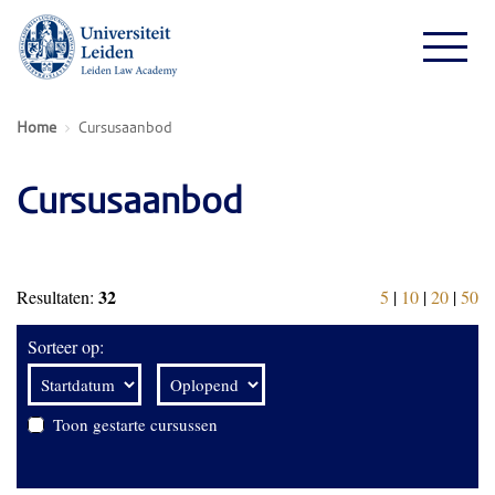
Home
Cursusaanbod
Cursusaanbod
32
Resultaten:
5
|
10
|
20
|
50
Sorteer op:
Toon gestarte cursussen