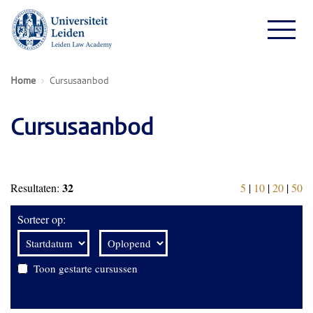
Home
Cursusaanbod
Cursusaanbod
32
Resultaten:
5
|
10
|
20
|
50
Sorteer op:
Toon gestarte cursussen