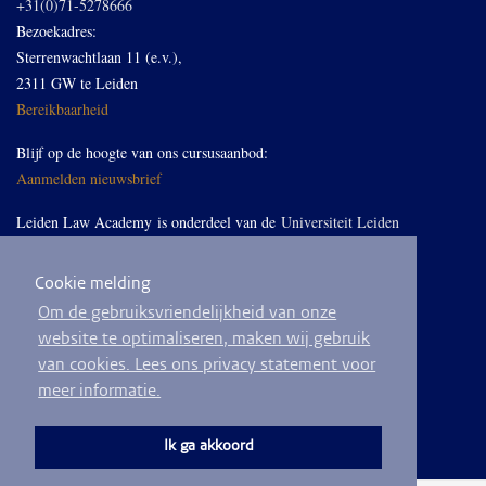
+31(0)71-5278666
Bezoekadres:
Sterrenwachtlaan 11 (e.v.),
2311 GW te Leiden
Bereikbaarheid
Blijf op de hoogte van ons cursusaanbod:
Aanmelden nieuwsbrief
Leiden Law Academy is onderdeel van de
Universiteit Leiden
Cookie melding
Volg ons op LinkedIn
Om de gebruiksvriendelijkheid van onze
website te optimaliseren, maken wij gebruik
van cookies. Lees ons privacy statement voor
meer informatie.
© 2026
Privacyverklaring
Algemene voorwaarden
Sitemap
Ik ga akkoord
Ontwikkeld door
BEND crm