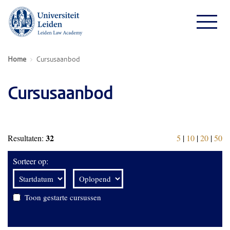
Home
Cursusaanbod
Cursusaanbod
32
Resultaten:
5
|
10
|
20
|
50
Sorteer op:
Toon gestarte cursussen