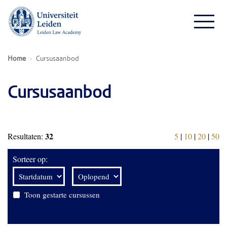
Home
Cursusaanbod
Cursusaanbod
32
Resultaten:
5
|
10
|
20
|
50
Sorteer op:
Toon gestarte cursussen