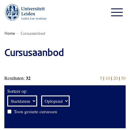
Home
Cursusaanbod
Cursusaanbod
32
Resultaten:
5
|
10
|
20
|
50
Sorteer op:
Toon gestarte cursussen