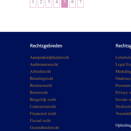
1
2
3
4
5
6
7
Rechtsgebieden
Rechts
Aansprakelijkheidsrecht
Letselsch
Ambtenarenrecht
Legal En
Arbeidsrecht
Mededing
Belastingrecht
Ondernem
Bestuursrecht
Personen
Bouwrecht
Privacy 
Burgerlijk recht
Sociale z
Contractenrecht
Strafrech
Financieel recht
Vreemdel
Fiscaal recht
Opleidin
Gezondheidsrecht