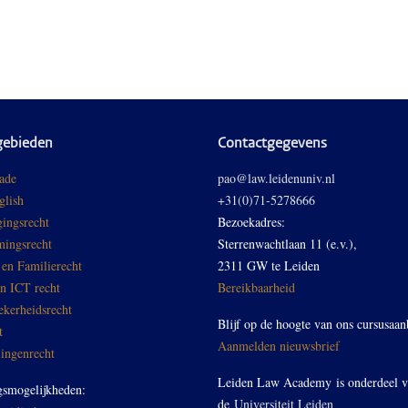
gebieden
Contactgegevens
ade
pao@law.leidenuniv.nl
glish
+31(0)71-5278666
ingsrecht
Bezoekadres:
ingsrecht
Sterrenwachtlaan 11 (e.v.),
 en Familierecht
2311 GW te Leiden
en ICT recht
Bereikbaarheid
ekerheidsrecht
Blijf op de hoogte van ons cursusaan
t
Aanmelden nieuwsbrief
ingenrecht
Leiden Law Academy is onderdeel 
gsmogelijkheden:
de
Universiteit Leiden