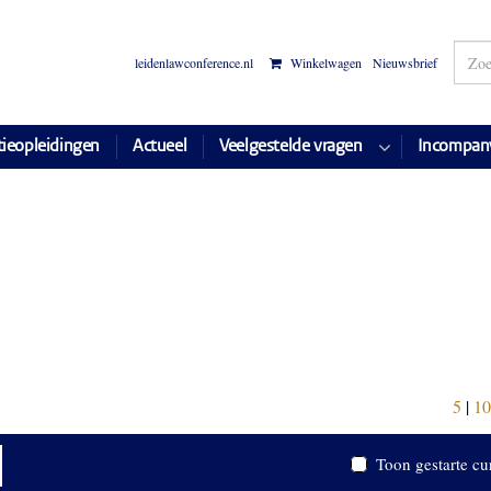
leidenlawconference.nl
Winkelwagen
Nieuwsbrief
tieopleidingen
Actueel
Veelgestelde vragen
Incompan
5
|
10
Toon gestarte cu