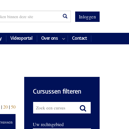
Inloggen
y
Videoportal
Over ons
Contact
Cursussen filteren
|
20
|
50
rsussen
Uw rechtsgebied