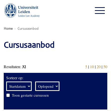
Home
Cursusaanbod
Cursusaanbod
32
Resultaten:
5
|
10
|
20
|
50
Sorteer op:
Toon gestarte cursussen