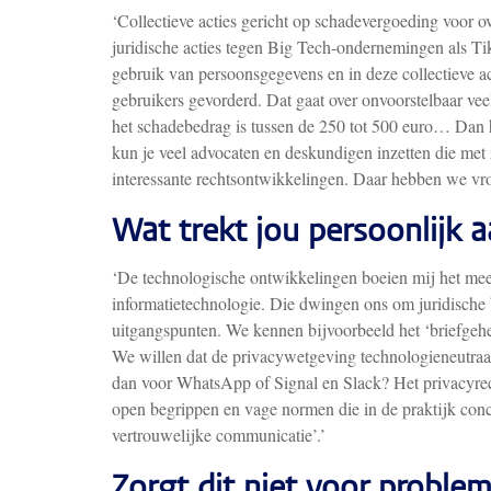
‘Collectieve acties gericht op schadevergoeding voor 
juridische acties tegen Big Tech-ondernemingen als T
gebruik van persoonsgegevens en in deze collectieve a
gebruikers gevorderd. Dat gaat over onvoorstelbaar vee
het schadebedrag is tussen de 250 tot 500 euro… Dan h
kun je veel advocaten en deskundigen inzetten die met 
interessante rechtsontwikkelingen. Daar hebben we vro
Wat trekt jou persoonlijk a
‘De technologische ontwikkelingen boeien mij het mees
informatietechnologie. Die dwingen ons om juridische 
uitgangspunten. We kennen bijvoorbeeld het ‘briefgehe
We willen dat de privacywetgeving technologieneutraal
dan voor WhatsApp of Signal en Slack? Het privacyrech
open begrippen en vage normen die in de praktijk con
vertrouwelijke communicatie’.’
Zorgt dit niet voor problem