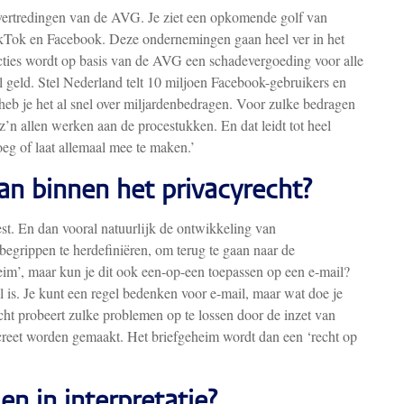
overtredingen van de AVG. Je ziet een opkomende golf van
ikTok en Facebook. Deze ondernemingen gaan heel ver in het
cties wordt op basis van de AVG een schadevergoeding voor alle
l geld. Stel Nederland telt 10 miljoen Facebook-gebruikers en
eb je het al snel over miljardenbedragen. Voor zulke bedragen
z’n allen werken aan de procestukken. En dat leidt tot heel
eg of laat allemaal mee te maken.’
an binnen het privacyrecht?
t. En dan vooral natuurlijk de ontwikkeling van
begrippen te herdefiniëren, om terug te gaan naar de
im’, maar kun je dit ook een-op-een toepassen op een e-mail?
 is. Je kunt een regel bedenken voor e-mail, maar wat doe je
t probeert zulke problemen op te lossen door de inzet van
creet worden gemaakt. Het briefgeheim wordt dan een ‘recht op
en in interpretatie?