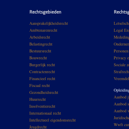
Rechtsgebieden
Rechts
Aansprakelijkheidsrecht
Letselsch
Ambtenarenrecht
Legal En
Arbeidsrecht
Mededing
Belastingrecht
Ondernem
Bestuursrecht
Personen
Bouwrecht
Privacy 
Burgerlijk recht
Sociale z
Contractenrecht
Strafrech
Financieel recht
Vreemdel
Fiscaal recht
Opleidin
Gezondheidsrecht
Aanbod ju
Huurrecht
Aanbod sp
Insolventierecht
Aanbod w
Internationaal recht
Juridisch
Intellectueel eigendomsrecht
Wwft cur
Jeugdrecht