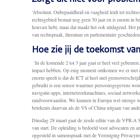
‘Absoluut. Onbepaaldheid en vaagheid leidt tot rechtso
rechtsgebied bestaat nog geen 50 jaar en is enorm in 
houvast hebt, maar dat maakt het ook uitdagend. Het pr
van rechtspraak, literatuur en parlementaire geschiedeni
Hoe zie jij de toekomst van
‘In de komende 2 tot 3 jaar gaat er heel veel gebeuren
impact hebben. Op enig moment ontkomen we er niet 
enorm speelt is dat de ICT al heel snel grensoverschrijd
gebruikt is een sensor waarmee persoonsgegevens worden
navigatie-apps, internetzoekmachines, sociaal netwe
randvoorwaarden. We kunnen in Europa wel strenge we
betekenis daarvan als de VS of China uitgaan van ande
Dinsdag 28 maart gaat de zesde editie van de VPR-A S
van start. De opleiding is bedoeld voor advocaten en an
opgesteld in samenspraak met de Vereniging Privacy