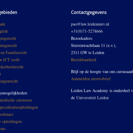
gebieden
Contactgegevens
ade
pao@law.leidenuniv.nl
glish
+31(0)71-5278666
ingsrecht
Bezoekadres:
ingsrecht
Sterrenwachtlaan 11 (e.v.),
 en Familierecht
2311 GW te Leiden
en ICT recht
Bereikbaarheid
ekerheidsrecht
Blijf op de hoogte van ons cursusaan
t
Aanmelden nieuwsbrief
ingenrecht
Leiden Law Academy is onderdeel 
gsmogelijkheden:
de
Universiteit Leiden
ridische cursussen
ecialisatieopleidingen
ebinars
e opleidingen
sus