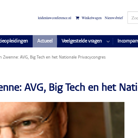
leidenlawconference.nl
Winkelwagen
Nieuwsbrief
tieopleidingen
Actueel
Veelgestelde vragen
Incompan
an Zwenne: AVG, Big Tech en het Nationale Privacycongres
enne: AVG, Big Tech en het Nat