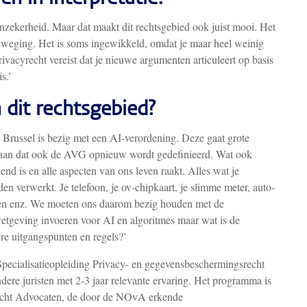
nzekerheid. Maar dat maakt dit rechtsgebied ook juist mooi. Het
beweging. Het is soms ingewikkeld, omdat je maar heel weinig
ivacyrecht vereist dat je nieuwe argumenten articuleert op basis
s.’
 dit rechtsgebied?
. Brussel is bezig met een AI-verordening. Deze gaat grote
aan dat ook de AVG opnieuw wordt gedefinieerd. Wat ook
end is en alle aspecten van ons leven raakt. Alles wat je
 verwerkt. Je telefoon, je ov-chipkaart, je slimme meter, auto-
rken enz. We moeten ons daarom bezig houden met de
tgeving invoeren voor AI en algoritmes maar wat is de
re uitgangspunten en regels?’
pecialisatieopleiding Privacy- en gegevensbeschermingsrecht
dere juristen met 2-3 jaar relevante ervaring. Het programma is
recht Advocaten, de door de NOvA erkende