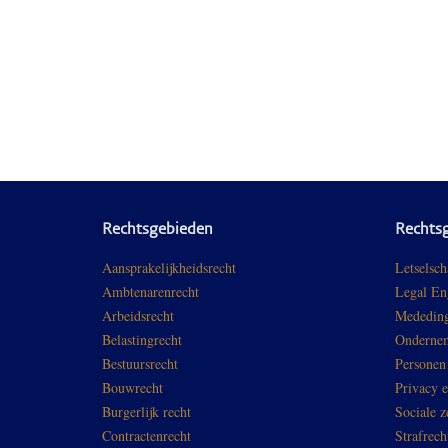
Rechtsgebieden
Rechts
Aansprakelijkheidsrecht
Letselsch
Ambtenarenrecht
Legal En
Arbeidsrecht
Mededing
Belastingrecht
Ondernem
Bestuursrecht
Personen
Bouwrecht
Privacy 
Burgerlijk recht
Sociale z
Contractenrecht
Strafrech