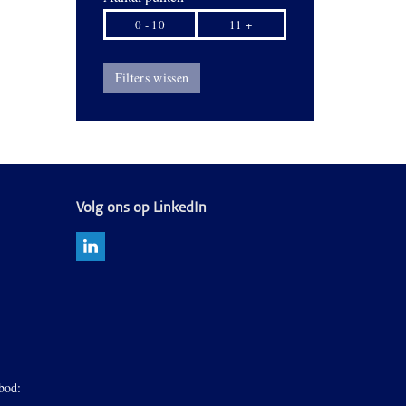
0 - 10
11 +
Filters wissen
Volg ons op LinkedIn
bod: