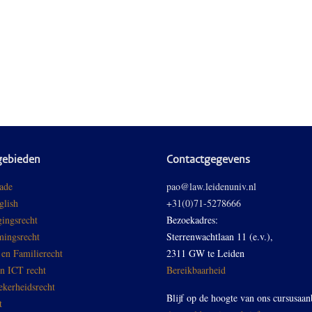
gebieden
Contactgegevens
ade
pao@law.leidenuniv.nl
glish
+31(0)71-5278666
ingsrecht
Bezoekadres:
ingsrecht
Sterrenwachtlaan 11 (e.v.),
 en Familierecht
2311 GW te Leiden
en ICT recht
Bereikbaarheid
ekerheidsrecht
Blijf op de hoogte van ons cursusaan
t