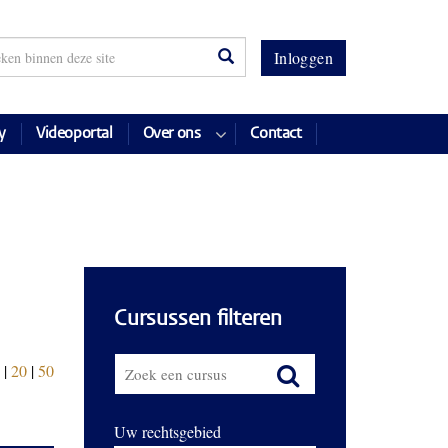
Inloggen
y
Videoportal
Over ons
Contact
Cursussen filteren
|
20
|
50
Uw rechtsgebied