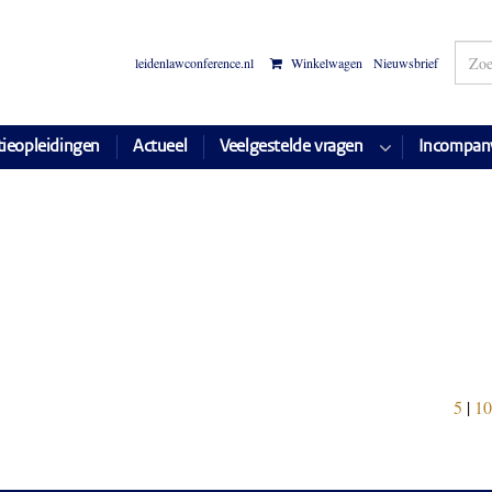
leidenlawconference.nl
Winkelwagen
Nieuwsbrief
tieopleidingen
Actueel
Veelgestelde vragen
Incompan
5
|
10