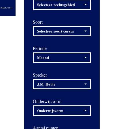
Selecteer rechtsgebied
rsussen
Soort
Selecteer soort cursus
Periode
Maand
Spreker
J.M. Hebly
Onderwijsvorm
Onderwijsvorm
Aantal punten